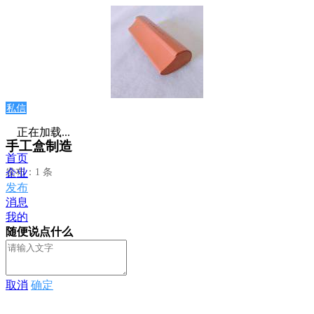
私信
正在加载...
手工盒制造
首页
发布：1 条
企业
发布
消息
我的
随便说点什么
取消
确定