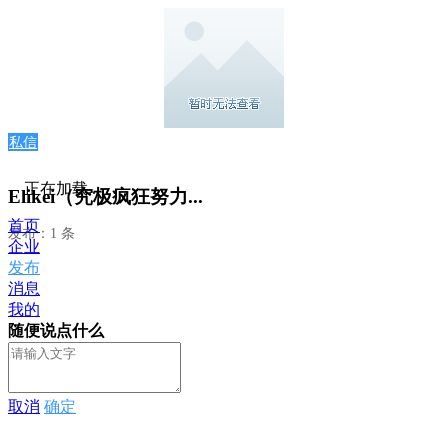
私信
正在加载...
Elikei（究极疯狂努力...
首页
发布：1 条
企业
发布
消息
我的
随便说点什么
取消
确定