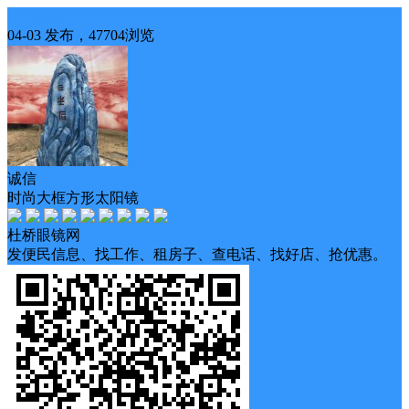
眼镜供应
04-03 发布，47704浏览
诚信
时尚大框方形太阳镜
杜桥眼镜网
发便民信息、找工作、租房子、查电话、找好店、抢优惠。