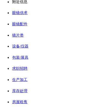
附近信息
眼镜供求
眼镜配件
镜片类
设备/仪器
包装/展具
求职招聘
生产加工
库存处理
房屋租售