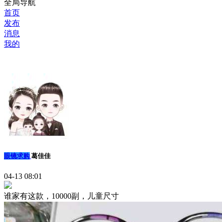
全局导航
首页
发布
消息
我的
眼镜求购
葛佳佳
04-13 08:01
谁家有这款，10000副，儿童尺寸