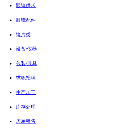
眼镜供求
眼镜配件
镜片类
设备/仪器
包装/展具
求职招聘
生产加工
库存处理
房屋租售