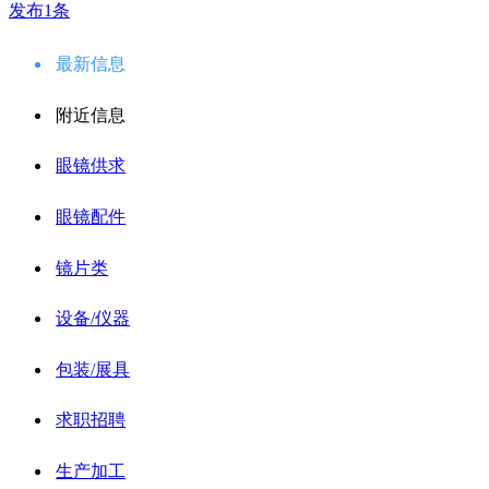
发布1条
最新信息
附近信息
眼镜供求
眼镜配件
镜片类
设备/仪器
包装/展具
求职招聘
生产加工